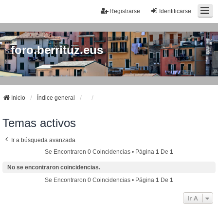
Registrarse
Identificarse
foro.berrituz.eus
Inicio
Índice general
Temas activos
Ir a búsqueda avanzada
Se Encontraron 0 Coincidencias • Página
1
De
1
No se encontraron coincidencias.
Se Encontraron 0 Coincidencias • Página
1
De
1
Ir A