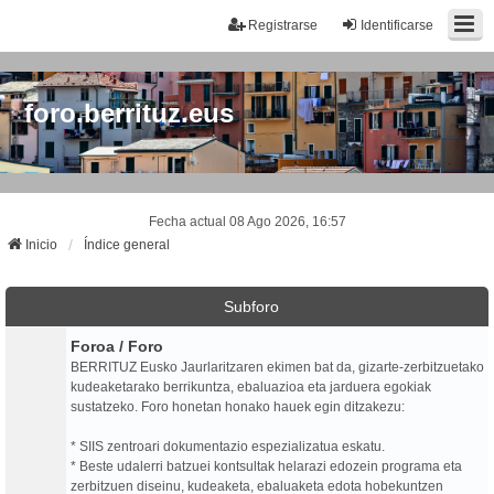
Registrarse
Identificarse
foro.berrituz.eus
Fecha actual 08 Ago 2026, 16:57
Inicio
Índice general
Subforo
Foroa / Foro
BERRITUZ Eusko Jaurlaritzaren ekimen bat da, gizarte-zerbitzuetako
kudeaketarako berrikuntza, ebaluazioa eta jarduera egokiak
sustatzeko. Foro honetan honako hauek egin ditzakezu:
* SIIS zentroari dokumentazio espezializatua eskatu.
* Beste udalerri batzuei kontsultak helarazi edozein programa eta
zerbitzuen diseinu, kudeaketa, ebaluaketa edota hobekuntzen