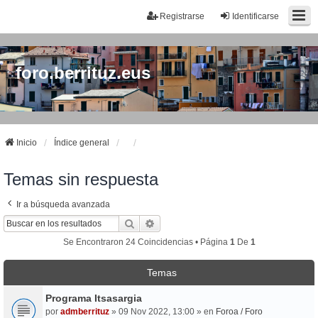
Registrarse
Identificarse
foro.berrituz.eus
Inicio
Índice general
Temas sin respuesta
Ir a búsqueda avanzada
Buscar
Búsqueda Avanzada
Se Encontraron 24 Coincidencias • Página
1
De
1
Temas
Programa Itsasargia
por
admberrituz
» 09 Nov 2022, 13:00 » en
Foroa / Foro