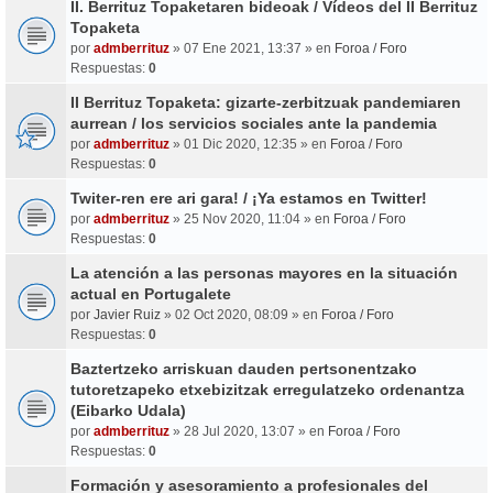
II. Berrituz Topaketaren bideoak / Vídeos del II Berrituz
Topaketa
por
admberrituz
» 07 Ene 2021, 13:37 » en
Foroa / Foro
Respuestas:
0
II Berrituz Topaketa: gizarte-zerbitzuak pandemiaren
aurrean / los servicios sociales ante la pandemia
por
admberrituz
» 01 Dic 2020, 12:35 » en
Foroa / Foro
Respuestas:
0
Twiter-ren ere ari gara! / ¡Ya estamos en Twitter!
por
admberrituz
» 25 Nov 2020, 11:04 » en
Foroa / Foro
Respuestas:
0
La atención a las personas mayores en la situación
actual en Portugalete
por
Javier Ruiz
» 02 Oct 2020, 08:09 » en
Foroa / Foro
Respuestas:
0
Baztertzeko arriskuan dauden pertsonentzako
tutoretzapeko etxebizitzak erregulatzeko ordenantza
(Eibarko Udala)
por
admberrituz
» 28 Jul 2020, 13:07 » en
Foroa / Foro
Respuestas:
0
Formación y asesoramiento a profesionales del