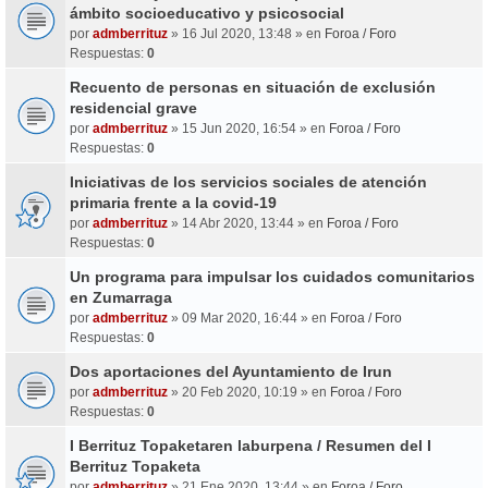
ámbito socioeducativo y psicosocial
por
admberrituz
» 16 Jul 2020, 13:48 » en
Foroa / Foro
Respuestas:
0
Recuento de personas en situación de exclusión
residencial grave
por
admberrituz
» 15 Jun 2020, 16:54 » en
Foroa / Foro
Respuestas:
0
Iniciativas de los servicios sociales de atención
primaria frente a la covid-19
por
admberrituz
» 14 Abr 2020, 13:44 » en
Foroa / Foro
Respuestas:
0
Un programa para impulsar los cuidados comunitarios
en Zumarraga
por
admberrituz
» 09 Mar 2020, 16:44 » en
Foroa / Foro
Respuestas:
0
Dos aportaciones del Ayuntamiento de Irun
por
admberrituz
» 20 Feb 2020, 10:19 » en
Foroa / Foro
Respuestas:
0
I Berrituz Topaketaren laburpena / Resumen del I
Berrituz Topaketa
por
admberrituz
» 21 Ene 2020, 13:44 » en
Foroa / Foro