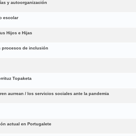
as y autoorganización
o escolar
s Hijos e Hijas
 procesos de inclusión
errituz Topaketa
ren aurrean / los servicios sociales ante la pandemia
ión actual en Portugalete