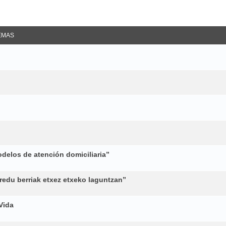
EMAS
odelos de atención domiciliaria”
-eredu berriak etxez etxeko laguntzan”
Vida