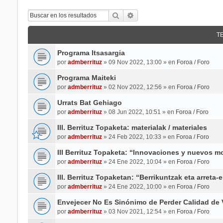
Buscar
Búsqueda Avanzada
T
Programa Itsasargia
por
admberrituz
» 09 Nov 2022, 13:00 » en
Foroa / Foro
Programa Maiteki
por
admberrituz
» 02 Nov 2022, 12:56 » en
Foroa / Foro
Urrats Bat Gehiago
por
admberrituz
» 08 Jun 2022, 10:51 » en
Foroa / Foro
III. Berrituz Topaketa: materialak / materiales
por
admberrituz
» 24 Feb 2022, 10:33 » en
Foroa / Foro
III Berrituz Topaketa: “Innovaciones y nuevos m
por
admberrituz
» 24 Ene 2022, 10:04 » en
Foroa / Foro
III. Berrituz Topaketan: “Berrikuntzak eta arreta
por
admberrituz
» 24 Ene 2022, 10:00 » en
Foroa / Foro
Envejecer No Es Sinónimo de Perder Calidad de 
por
admberrituz
» 03 Nov 2021, 12:54 » en
Foroa / Foro