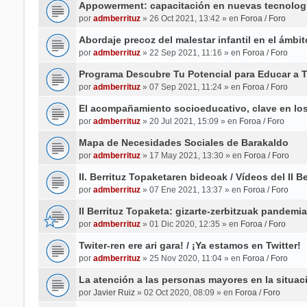
Appowerment: capacitación en nuevas tecnologí
por
admberrituz
» 26 Oct 2021, 13:42 » en
Foroa / Foro
Abordaje precoz del malestar infantil en el ámbit
por
admberrituz
» 22 Sep 2021, 11:16 » en
Foroa / Foro
Programa Descubre Tu Potencial para Educar a Tu
por
admberrituz
» 07 Sep 2021, 11:24 » en
Foroa / Foro
El acompañamiento socioeducativo, clave en los
por
admberrituz
» 20 Jul 2021, 15:09 » en
Foroa / Foro
Mapa de Necesidades Sociales de Barakaldo
por
admberrituz
» 17 May 2021, 13:30 » en
Foroa / Foro
II. Berrituz Topaketaren bideoak / Vídeos del II B
por
admberrituz
» 07 Ene 2021, 13:37 » en
Foroa / Foro
II Berrituz Topaketa: gizarte-zerbitzuak pandemia
por
admberrituz
» 01 Dic 2020, 12:35 » en
Foroa / Foro
Twiter-ren ere ari gara! / ¡Ya estamos en Twitter!
por
admberrituz
» 25 Nov 2020, 11:04 » en
Foroa / Foro
La atención a las personas mayores en la situac
por
Javier Ruiz
» 02 Oct 2020, 08:09 » en
Foroa / Foro