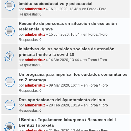
ámbito socioeducativo y psicosocial
por
admberrituz
» 16 Jul 2020, 13:48 » en
Foroa / Foro
Respuestas:
0
Recuento de personas en situación de exclusión
residencial grave
por
admberrituz
» 15 Jun 2020, 16:54 » en
Foroa / Foro
Respuestas:
0
Iniciativas de los servicios sociales de atención
primaria frente a la covid-19
por
admberrituz
» 14 Abr 2020, 13:44 » en
Foroa / Foro
Respuestas:
0
Un programa para impulsar los cuidados comunitarios
en Zumarraga
por
admberrituz
» 09 Mar 2020, 16:44 » en
Foroa / Foro
Respuestas:
0
Dos aportaciones del Ayuntamiento de Irun
por
admberrituz
» 20 Feb 2020, 10:19 » en
Foroa / Foro
Respuestas:
0
I Berrituz Topaketaren laburpena / Resumen del I
Berrituz Topaketa
por
admberrituz
» 21 Ene 2020, 13:44 » en
Foroa / Foro