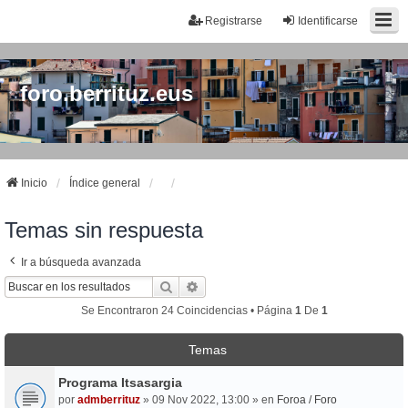
Registrarse
Identificarse
foro.berrituz.eus
Inicio
Índice general
Temas sin respuesta
Ir a búsqueda avanzada
Buscar
Búsqueda Avanzada
Se Encontraron 24 Coincidencias • Página
1
De
1
Temas
Programa Itsasargia
por
admberrituz
» 09 Nov 2022, 13:00 » en
Foroa / Foro