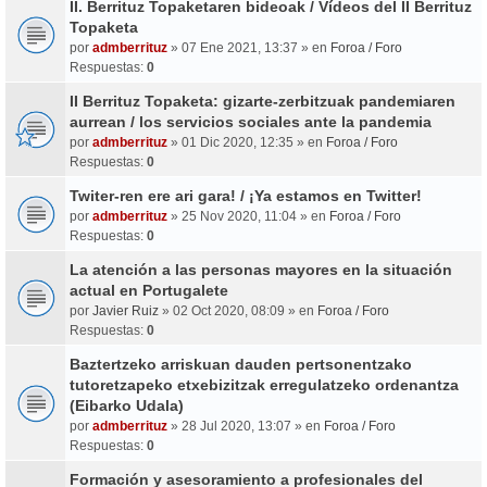
II. Berrituz Topaketaren bideoak / Vídeos del II Berrituz
Topaketa
por
admberrituz
» 07 Ene 2021, 13:37 » en
Foroa / Foro
Respuestas:
0
II Berrituz Topaketa: gizarte-zerbitzuak pandemiaren
aurrean / los servicios sociales ante la pandemia
por
admberrituz
» 01 Dic 2020, 12:35 » en
Foroa / Foro
Respuestas:
0
Twiter-ren ere ari gara! / ¡Ya estamos en Twitter!
por
admberrituz
» 25 Nov 2020, 11:04 » en
Foroa / Foro
Respuestas:
0
La atención a las personas mayores en la situación
actual en Portugalete
por
Javier Ruiz
» 02 Oct 2020, 08:09 » en
Foroa / Foro
Respuestas:
0
Baztertzeko arriskuan dauden pertsonentzako
tutoretzapeko etxebizitzak erregulatzeko ordenantza
(Eibarko Udala)
por
admberrituz
» 28 Jul 2020, 13:07 » en
Foroa / Foro
Respuestas:
0
Formación y asesoramiento a profesionales del