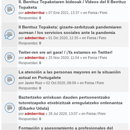
II. Berrituz Topaketaren bideoak / Vídeos del II Berrituz
Topaketa
por
admberrituz
» 07 Ene 2021, 13:37 » en
Foroa / Foro
Respuestas:
0
II Berrituz Topaketa: gizarte-zerbitzuak pandemiaren
aurrean / los servicios sociales ante la pandemia
por
admberrituz
» 01 Dic 2020, 12:35 » en
Foroa / Foro
Respuestas:
0
Twiter-ren ere ari gara! / ¡Ya estamos en Twitter!
por
admberrituz
» 25 Nov 2020, 11:04 » en
Foroa / Foro
Respuestas:
0
La atención a las personas mayores en la situación
actual en Portugalete
por
Javier Ruiz
» 02 Oct 2020, 08:09 » en
Foroa / Foro
Respuestas:
0
Baztertzeko arriskuan dauden pertsonentzako
tutoretzapeko etxebizitzak erregulatzeko ordenantza
(Eibarko Udala)
por
admberrituz
» 28 Jul 2020, 13:07 » en
Foroa / Foro
Respuestas:
0
Formación y asesoramiento a profesionales del