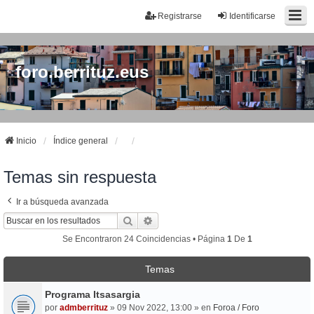
Registrarse
Identificarse
foro.berrituz.eus
Inicio
Índice general
Temas sin respuesta
Ir a búsqueda avanzada
Buscar
Búsqueda Avanzada
Se Encontraron 24 Coincidencias • Página
1
De
1
Temas
Programa Itsasargia
por
admberrituz
» 09 Nov 2022, 13:00 » en
Foroa / Foro