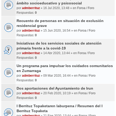
ámbito socioeducativo y psicosocial
por
admberrituz
» 16 Jul 2020, 13:48 » en
Foroa / Foro
Respuestas:
0
Recuento de personas en situación de exclusión
residencial grave
por
admberrituz
» 15 Jun 2020, 16:54 » en
Foroa / Foro
Respuestas:
0
Iniciativas de los servicios sociales de atención
primaria frente a la covid-19
por
admberrituz
» 14 Abr 2020, 13:44 » en
Foroa / Foro
Respuestas:
0
Un programa para impulsar los cuidados comunitarios
en Zumarraga
por
admberrituz
» 09 Mar 2020, 16:44 » en
Foroa / Foro
Respuestas:
0
Dos aportaciones del Ayuntamiento de Irun
por
admberrituz
» 20 Feb 2020, 10:19 » en
Foroa / Foro
Respuestas:
0
I Berrituz Topaketaren laburpena / Resumen del I
Berrituz Topaketa
por
admberrituz
» 21 Ene 2020, 13:44 » en
Foroa / Foro