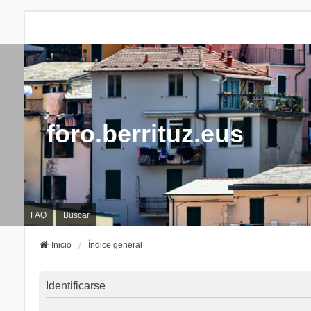
foro.berrituz.eus
FAQ
Buscar
Inicio
Índice general
Identificarse