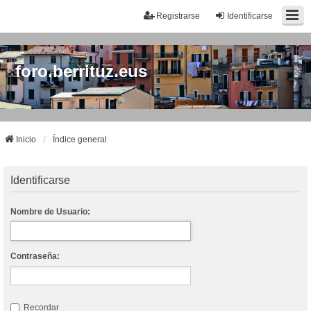
Registrarse
Identificarse
foro.berrituz.eus
Inicio
Índice general
Identificarse
Nombre de Usuario:
Contraseña:
Recordar