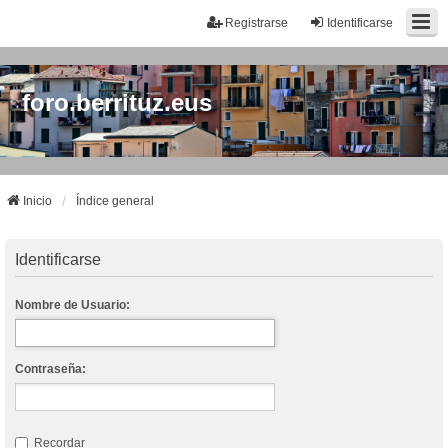
Registrarse
Identificarse
foro.berrituz.eus
Inicio
Índice general
Identificarse
Nombre de Usuario:
Contraseña:
Recordar