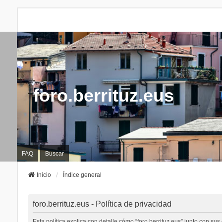
foro.berrituz.eus
FAQ
Buscar
Inicio
Índice general
foro.berrituz.eus - Política de privacidad
Esta política explica con detalle cómo “foro.berrituz.eus” junto con sus