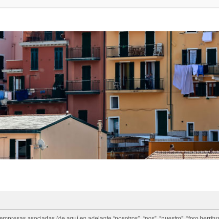
 empresas asociadas (de aquí en adelante “nosotros”, “nos”, “nuestro”, “foro.berrituz.