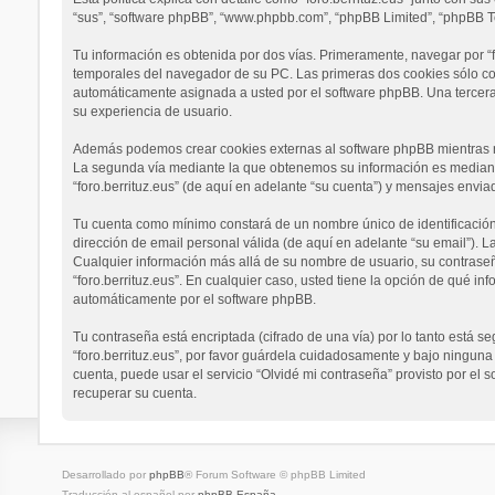
“sus”, “software phpBB”, “www.phpbb.com”, “phpBB Limited”, “phpBB Te
Tu información es obtenida por dos vías. Primeramente, navegar por “
temporales del navegador de su PC. Las primeras dos cookies sólo cont
automáticamente asignada a usted por el software phpBB. Una tercera 
su experiencia de usuario.
Además podemos crear cookies externas al software phpBB mientras na
La segunda vía mediante la que obtenemos su información es mediante 
“foro.berrituz.eus” (de aquí en adelante “su cuenta”) y mensajes envia
Tu cuenta como mínimo constará de un nombre único de identificación 
dirección de email personal válida (de aquí en adelante “su email”). La
Cualquier información más allá de su nombre de usuario, su contraseña y
“foro.berrituz.eus”. En cualquier caso, usted tiene la opción de qué i
automáticamente por el software phpBB.
Tu contraseña está encriptada (cifrado de una vía) por lo tanto está
“foro.berrituz.eus”, por favor guárdela cuidadosamente y bajo ninguna 
cuenta, puede usar el servicio “Olvidé mi contraseña” provisto por el
recuperar su cuenta.
Desarrollado por
phpBB
® Forum Software © phpBB Limited
Traducción al español por
phpBB España