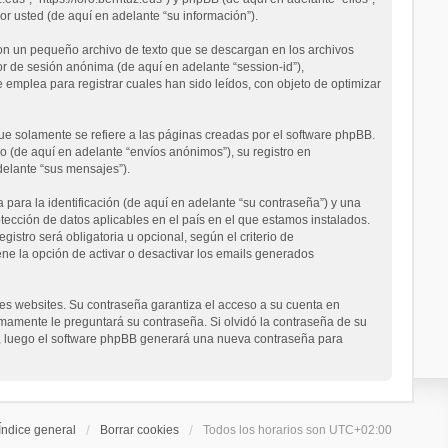
 usted (de aquí en adelante “su información”).
son un pequeño archivo de texto que se descargan en los archivos
or de sesión anónima (de aquí en adelante “session-id”),
emplea para registrar cuales han sido leídos, con objeto de optimizar
e solamente se refiere a las páginas creadas por el software phpBB.
 (de aquí en adelante “envíos anónimos”), su registro en
delante “sus mensajes”).
ara la identificación (de aquí en adelante “su contraseña”) y una
otección de datos aplicables en el país en el que estamos instalados.
istro será obligatoria u opcional, según el criterio de
ene la opción de activar o desactivar los emails generados
es websites. Su contraseña garantiza el acceso a su cuenta en
timamente le preguntará su contraseña. Si olvidó la contraseña de su
ail, luego el software phpBB generará una nueva contraseña para
Índice general
Borrar cookies
Todos los horarios son
UTC+02:00