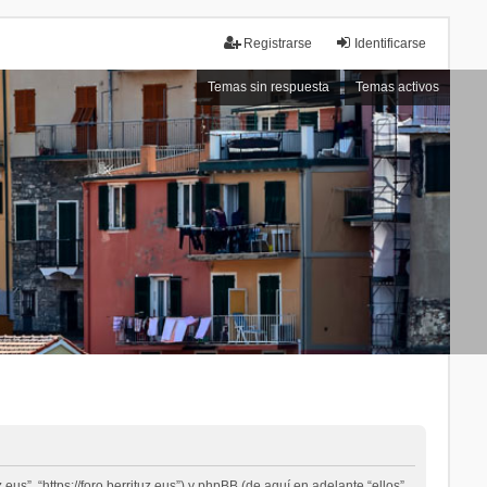
Registrarse
Identificarse
Temas sin respuesta
Temas activos
eus”, “https://foro.berrituz.eus”) y phpBB (de aquí en adelante “ellos”,