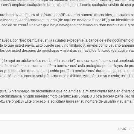
ams”) emplean cualquier información obtenida durante cualquier sesión de uso por
foro.berrituz.eus” hará al software phpBB crear un número de cookies, las cuales 
ienen un identificador de usuario (de aquí en adelante “user-id”) y un identificad
cookie se creará una vez que haya navegado por temas en “foro.berrituz.eus” y se 
vega por “foro.berrituz.eus”, las cuales exceden el alcance de este documento qu
lo que usted envía. Esto puede ser, y no limitado a: envíos como usuario anónimo
dos por usted después de registrarse y mientras se haya identificado (de aquí en a
(de aquí en adelante “su nombre de usuario”), una contraseña personal empleada p
 información de su cuenta en “foro.berrituz.eus” está protegida por las leyes de pr
 su dirección de e-mail requerida por “foro.berrituz.eus” durante el proceso de reg
nformación en su cuenta será públicamente exhibida. Además, en su cuenta, usted ti
 segura. Sin embargo, se recomienda que no emplee la misma contraseña en diferent
circunstancia ningún miembro “foro.berrituz.eus”, phpBB u otra tercera parte, legí
 software phpBB. Este proceso le solicitará ingresar su nombre de usuario y su em
Inicio