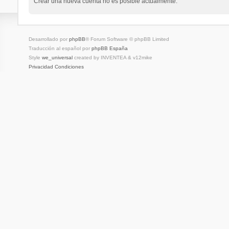
Crear una nueva cuenta no es posible actualmente.
Desarrollado por
phpBB
® Forum Software © phpBB Limited
Traducción al español por
phpBB España
Style
we_universal
created by INVENTEA & v12mike
Privacidad
Condiciones