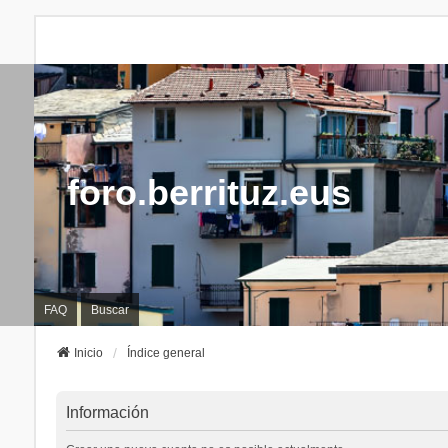
foro.berrituz.eus
FAQ
Buscar
Inicio
Índice general
Información