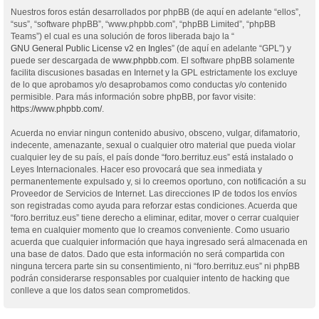
Nuestros foros están desarrollados por phpBB (de aquí en adelante “ellos”,
“sus”, “software phpBB”, “www.phpbb.com”, “phpBB Limited”, “phpBB
Teams”) el cual es una solución de foros liberada bajo la “
GNU General Public License v2 en Ingles
” (de aquí en adelante “GPL”) y
puede ser descargada de
www.phpbb.com
. El software phpBB solamente
facilita discusiones basadas en Internet y la GPL estrictamente los excluye
de lo que aprobamos y/o desaprobamos como conductas y/o contenido
permisible. Para más información sobre phpBB, por favor visite:
https://www.phpbb.com/
.
Acuerda no enviar ningun contenido abusivo, obsceno, vulgar, difamatorio,
indecente, amenazante, sexual o cualquier otro material que pueda violar
cualquier ley de su país, el país donde “foro.berrituz.eus” está instalado o
Leyes Internacionales. Hacer eso provocará que sea inmediata y
permanentemente expulsado y, si lo creemos oportuno, con notificación a su
Proveedor de Servicios de Internet. Las direcciones IP de todos los envíos
son registradas como ayuda para reforzar estas condiciones. Acuerda que
“foro.berrituz.eus” tiene derecho a eliminar, editar, mover o cerrar cualquier
tema en cualquier momento que lo creamos conveniente. Como usuario
acuerda que cualquier información que haya ingresado será almacenada en
una base de datos. Dado que esta información no será compartida con
ninguna tercera parte sin su consentimiento, ni “foro.berrituz.eus” ni phpBB
podrán considerarse responsables por cualquier intento de hacking que
conlleve a que los datos sean comprometidos.