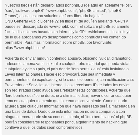
Nuestros foros están desarrollados por phpBB (de aquí en adelante “ellos”,
“sus”, “software phpBB”, “www.phpbb.com”, “phpBB Limited”, “phpBB
Teams”) el cual es una solución de foros liberada bajo la “
GNU General Public License v2 en Ingles
” (de aquí en adelante “GPL”) y
puede ser descargada de
www.phpbb.com
. El software phpBB solamente
facilita discusiones basadas en Internet y la GPL estrictamente los excluye
de lo que aprobamos y/o desaprobamos como conductas y/o contenido
permisible. Para más información sobre phpBB, por favor visite:
https://www.phpbb.com/
.
Acuerda no enviar ningun contenido abusivo, obsceno, vulgar, difamatorio,
indecente, amenazante, sexual o cualquier otro material que pueda violar
cualquier ley de su país, el país donde “foro.berrituz.eus” está instalado o
Leyes Internacionales. Hacer eso provocará que sea inmediata y
permanentemente expulsado y, si lo creemos oportuno, con notificación a su
Proveedor de Servicios de Internet. Las direcciones IP de todos los envíos
son registradas como ayuda para reforzar estas condiciones. Acuerda que
“foro.berrituz.eus” tiene derecho a eliminar, editar, mover o cerrar cualquier
tema en cualquier momento que lo creamos conveniente. Como usuario
acuerda que cualquier información que haya ingresado será almacenada en
una base de datos. Dado que esta información no será compartida con
ninguna tercera parte sin su consentimiento, ni “foro.berrituz.eus” ni phpBB
podrán considerarse responsables por cualquier intento de hacking que
conlleve a que los datos sean comprometidos.