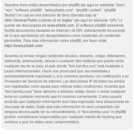
Nuestros foros están desarrollados por phpBB (de aquí en adelante “ellos”,
“sus”, “software phpBB”, “www.phpbb.com”, “phpBB Limited”, “phpBB
Teams”) el cual es una solución de foros liberada bajo la “
GNU General Public License v2 en Ingles
” (de aquí en adelante “GPL”) y
puede ser descargada de
www.phpbb.com
. El software phpBB solamente
facilita discusiones basadas en Internet y la GPL estrictamente los excluye
de lo que aprobamos y/o desaprobamos como conductas y/o contenido
permisible. Para más información sobre phpBB, por favor visite:
https://www.phpbb.com/
.
Acuerda no enviar ningun contenido abusivo, obsceno, vulgar, difamatorio,
indecente, amenazante, sexual o cualquier otro material que pueda violar
cualquier ley de su país, el país donde “foro.berrituz.eus” está instalado o
Leyes Internacionales. Hacer eso provocará que sea inmediata y
permanentemente expulsado y, si lo creemos oportuno, con notificación a su
Proveedor de Servicios de Internet. Las direcciones IP de todos los envíos
son registradas como ayuda para reforzar estas condiciones. Acuerda que
“foro.berrituz.eus” tiene derecho a eliminar, editar, mover o cerrar cualquier
tema en cualquier momento que lo creamos conveniente. Como usuario
acuerda que cualquier información que haya ingresado será almacenada en
una base de datos. Dado que esta información no será compartida con
ninguna tercera parte sin su consentimiento, ni “foro.berrituz.eus” ni phpBB
podrán considerarse responsables por cualquier intento de hacking que
conlleve a que los datos sean comprometidos.