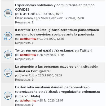
Experiencias solidarias y comunitarias en tiempo
COVID19
por
MMar Lledó
» 01 Dic 2020, 15:27
Último mensaje por
MMar Lledó
»
02 Dic 2020, 15:00
Respuestas:
2
II Berrituz Topaketa: gizarte-zerbitzuak pandemiaren
aurrean / los servicios sociales ante la pandemia
por
admberrituz
» 01 Dic 2020, 12:35
Respuestas:
0
Twiter-ren ere ari gara! / ¡Ya estamos en Twitter!
por
admberrituz
» 25 Nov 2020, 11:04
Respuestas:
0
La atención a las personas mayores en la situación
actual en Portugalete
por
Javier Ruiz
» 02 Oct 2020, 08:09
Respuestas:
0
Baztertzeko arriskuan dauden pertsonentzako
tutoretzapeko etxebizitzak erregulatzeko ordenantza
(Eibarko Udala)
por
admberrituz
» 28 Jul 2020, 13:07
Respuestas:
0