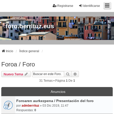
Registrarse
Identificarse
foro.berrituz.eus
Inicio
Índice general
Foroa / Foro
Buscar
Búsqueda Avanzada
Nuevo Tema
31 Temas • Página
1
De
1
Anuncios
Foroaren aurkezpena / Presentación del foro
por
admberrituz
» 03 Dic 2019, 11:47
Respuestas:
0