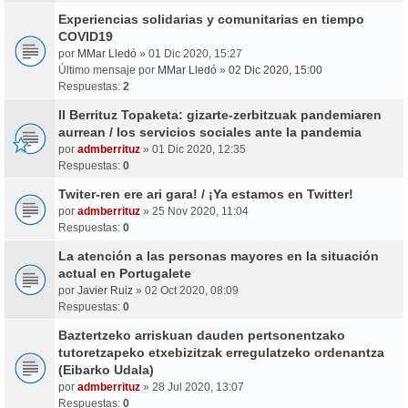
Experiencias solidarias y comunitarias en tiempo
COVID19
por
MMar Lledó
» 01 Dic 2020, 15:27
Último mensaje por
MMar Lledó
»
02 Dic 2020, 15:00
Respuestas:
2
II Berrituz Topaketa: gizarte-zerbitzuak pandemiaren
aurrean / los servicios sociales ante la pandemia
por
admberrituz
» 01 Dic 2020, 12:35
Respuestas:
0
Twiter-ren ere ari gara! / ¡Ya estamos en Twitter!
por
admberrituz
» 25 Nov 2020, 11:04
Respuestas:
0
La atención a las personas mayores en la situación
actual en Portugalete
por
Javier Ruiz
» 02 Oct 2020, 08:09
Respuestas:
0
Baztertzeko arriskuan dauden pertsonentzako
tutoretzapeko etxebizitzak erregulatzeko ordenantza
(Eibarko Udala)
por
admberrituz
» 28 Jul 2020, 13:07
Respuestas:
0