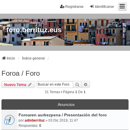
Registrarse
Identificarse
foro.berrituz.eus
Inicio
Índice general
Foroa / Foro
Buscar
Búsqueda Avanzada
Nuevo Tema
31 Temas • Página
1
De
1
Anuncios
Foroaren aurkezpena / Presentación del foro
por
admberrituz
» 03 Dic 2019, 11:47
Respuestas:
0